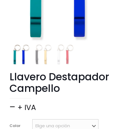
Llavero Destapador
Campello
Price
–
+ IVA
range:
$ 1.800
Color