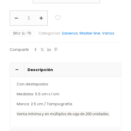
through
$ 2.490
Llavero
Destapador
Campello
cantidad
SKU:
LL-70
Categorías:
Llaveros
,
Master line
,
Varios
Compartir
Descripción
Con destapador
Medidas: 5.5 cm x 1 cm
Marca: 2.5 cm / Tampografía
Venta mínima y en múltiplos de caja de 200 unidades.