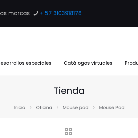
las marcas
+ 57 3103918178
esarrollos especiales
Catálogos virtuales
Prod
Tienda
Inicio
Oficina
Mouse pad
Mouse Pad