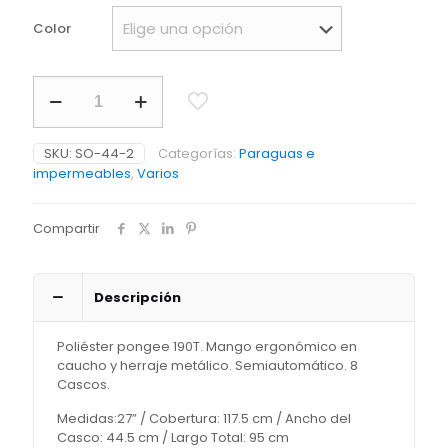
Color
Paraguas
Brook
Ergo
27"
SKU:
SO-44-2
Categorías:
Paraguas e
Reflectivo
impermeables
,
Varios
PRECIO
NETO
cantidad
Compartir
Descripción
Poliéster pongee 190T. Mango ergonómico en
caucho y herraje metálico. Semiautomático. 8
Cascos.
Medidas:27” / Cobertura: 117.5 cm / Ancho del
Casco: 44.5 cm / Largo Total: 95 cm