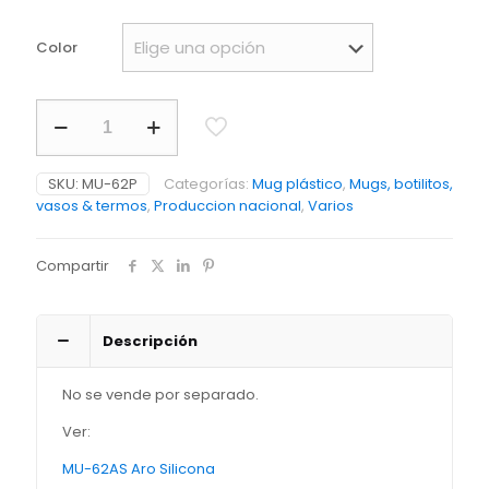
Color
Pestaña
plastica
Para
Mug
SKU:
MU-62P
Categorías:
Mug plástico
,
Mugs, botilitos,
Orbit
vasos & termos
,
Produccion nacional
,
Varios
PRECIO
NETO
cantidad
Compartir
Descripción
No se vende por separado.
Ver:
MU-62AS Aro Silicona