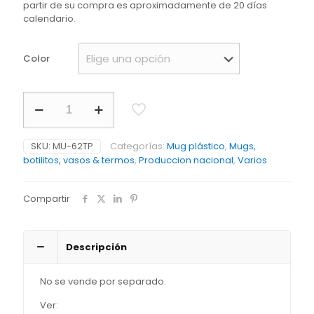
partir de su compra es aproximadamente de 20 días
calendario.
Color
Tapa
plastica
Para
Mug
SKU:
MU-62TP
Categorías:
Mug plástico
,
Mugs,
Orbit
botilitos, vasos & termos
,
Produccion nacional
,
Varios
(Incluye
MU-
62P)
Compartir
PRECIO
NETO
cantidad
Descripción
No se vende por separado.
Ver: