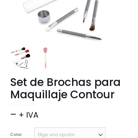
Set de Brochas para
Maquillaje Contour
Price
–
+ IVA
range:
$ 4.700
Color