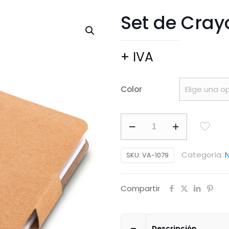
Set de Cray
+ IVA
Color
Set
de
Crayolas
Categoría:
SKU:
VA-1079
Infant
cantidad
Compartir
Descripción