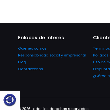
Enlaces de interés
Client
Quienes somos
Términos
Responsabilidad social y empresarial
Política
Blog
Uso de d
Contáctenos
Pregunta
¿Cómo co
© 2026 todos los derechos reservados