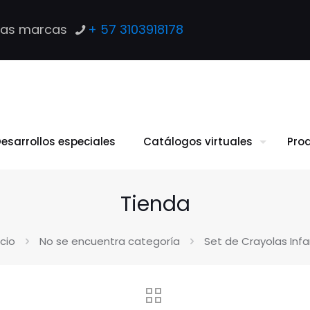
las marcas
+ 57 3103918178
esarrollos especiales
Catálogos virtuales
Pro
Tienda
icio
No se encuentra categoría
Set de Crayolas Infa