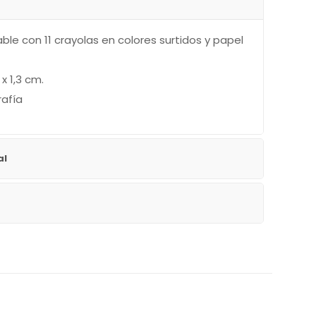
ble con 11 crayolas en colores surtidos y papel
x 1,3 cm.
rafía
al