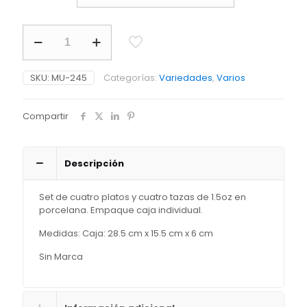
Set
de
Porcelana
Expresso
SKU:
MU-245
Categorías:
Variedades
,
Varios
8
piezas
cantidad
Compartir
Descripción
Set de cuatro platos y cuatro tazas de 1.5oz en
porcelana. Empaque caja individual.
Medidas: Caja: 28.5 cm x 15.5 cm x 6 cm
Sin Marca