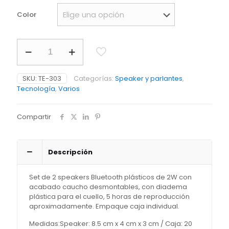
Color
Set
de
Speakers
Bluetooth
SKU:
TE-303
Categorías:
Speaker y parlantes
,
Diadem
Tecnología
,
Varios
OFERTA
cantidad
Compartir
Descripción
Set de 2 speakers Bluetooth plásticos de 2W con
acabado caucho desmontables, con diadema
plástica para el cuello, 5 horas de reproducción
aproximadamente. Empaque caja individual.
Medidas:Speaker: 8.5 cm x 4 cm x 3 cm / Caja: 20