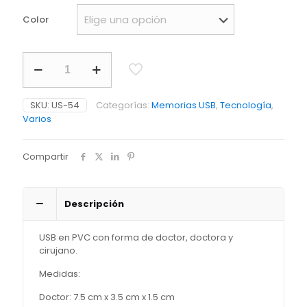
Color
PVC
Memoria
USB
Medic
SKU:
US-54
Categorías:
Memorias USB
,
Tecnología
,
3D
Varios
-
Ver
OF-
Compartir
228-
CH
PRECIO
NETO
Descripción
cantidad
USB en PVC con forma de doctor, doctora y
cirujano.
Medidas:
Doctor: 7.5 cm x 3.5 cm x 1.5 cm