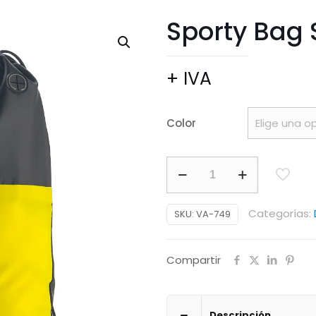
Sporty Bag
+ IVA
Color
Sporty
Bag
Spock
Categorías:
SKU:
VA-749
cantidad
Compartir
Descripción