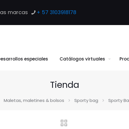
las marcas
+ 57 3103918178
esarrollos especiales
Catálogos virtuales
Pro
Tienda
Maletas, maletines & bolsos
Sporty bag
Sporty B